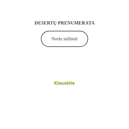
DESERTŲ PRENUMERATA
Noriu sužinoti
Susisiekime
Klauskite
Sekite mus
+370 602 98 123