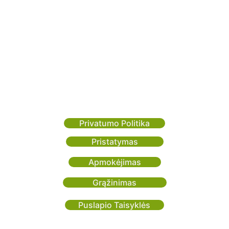
info@crepur.lt
Tilžės g. 60, LT 
78157, Šiauliai
Individuali veikla Pažymėjimo Nr. 1340063
Maisto tvarkymo subjekto registracijos Nr. 
290003990
Privatumo Politika
Pristatymas
Apmokėjimas
Grąžinimas
Puslapio Taisyklės
© 2024 | Visos teisės saugomos cerpur.lt