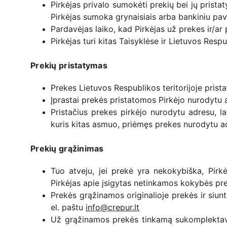
Pirkėjas privalo sumokėti prekių bei jų prista
Pirkėjas sumoka grynaisiais arba bankiniu pa
Pardavėjas laiko, kad Pirkėjas už prekes ir/a
Pirkėjas turi kitas Taisyklėse ir Lietuvos Resp
Prekių pristatymas
Prekes Lietuvos Respublikos teritorijoje pris
Įprastai prekės pristatomos Pirkėjo nurodytu
Pristačius prekes pirkėjo nurodytu adresu, l
kuris kitas asmuo, priėmęs prekes nurodytu a
Prekių grąžinimas
Tuo atveju, jei prekė yra nekokybiška, Pir
Pirkėjas apie įsigytas netinkamos kokybės prek
Prekės grąžinamos originalioje prekės ir siun
el. paštu
info@crepur.lt
Už grąžinamos prekės tinkamą sukomplektavi