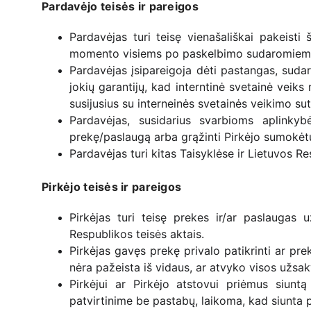
Pardavėjo teisės ir pareigos
Pardavėjas turi teisę vienašališkai pakeisti
momento visiems po paskelbimo sudaromiem
Pardavėjas įsipareigoja dėti pastangas, suda
jokių garantijų, kad interntinė svetainė vei
susijusius su interneinės svetainės veikimo su
Pardavėjas, susidarius svarbioms aplinkybė
prekę/paslaugą arba grąžinti Pirkėjo sumokėt
Pardavėjas turi kitas Taisyklėse ir Lietuvos R
Pirkėjo teisės ir pareigos
Pirkėjas turi teisę prekes ir/ar paslaugas 
Respublikos teisės aktais.
Pirkėjas gavęs prekę privalo patikrinti ar prek
nėra pažeista iš vidaus, ar atvyko visos užsaky
Pirkėjui ar Pirkėjo atstovui priėmus siun
patvirtinime be pastabų, laikoma, kad siunta p