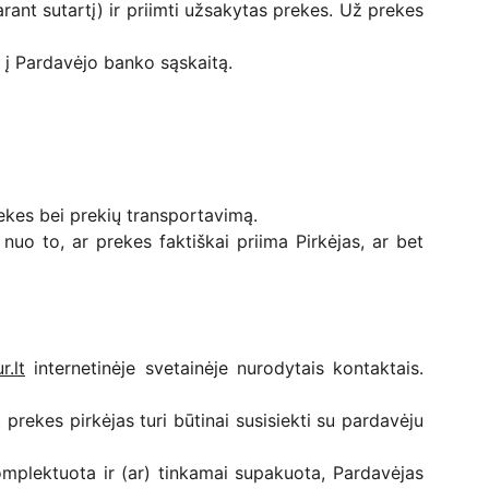
arant sutartį) ir priimti užsakytas prekes. Už prekes
 į Pardavėjo banko sąskaitą.
ekes bei prekių transportavimą.
nuo to, ar prekes faktiškai priima Pirkėjas, ar bet
.lt
internetinėje svetainėje nurodytais kontaktais.
prekes pirkėjas turi būtinai susisiekti su pardavėju
plektuota ir (ar) tinkamai supakuota, Pardavėjas