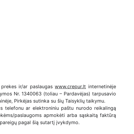
o prekes ir/ar paslaugas
www.crepur.lt
internetinėje
ažymos Nr. 1340063 (toliau – Pardavėjas) tarpusavio
nėje, Pirkėjas sutinka su šių Taisyklių taikymu.
s telefonu ar elektroniniu paštu nurodo reikalingą
prekėms/paslaugoms apmokėti arba sąskaitą faktūrą
 pareigų pagal šią sutartį įvykdymo.