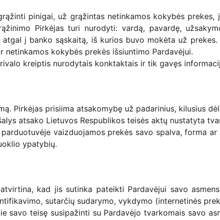
grąžinti pinigai, už grąžintas netinkamos kokybės prekes, j
ąžinimo Pirkėjas turi nurodyti: vardą, pavardę, užsakym
mi atgal į banko sąskaitą, iš kurios buvo mokėta už prekes
 ir netinkamos kokybės prekės išsiuntimo Pardavėjui.
privalo kreiptis nurodytais konktaktais ir tik gavęs informac
ą. Pirkėjas prisiima atsakomybę už padarinius, kilusius dėl 
alys atsako Lietuvos Respublikos teisės aktų nustatyta tva
e parduotuvėje vaizduojamos prekės savo spalva, forma ar k
oklio ypatybių.
atvirtina, kad jis sutinka pateikti Pardavėjui savo asme
tifikavimo, sutarčių sudarymo, vykdymo (internetinės prekyb
apie savo teisę susipažinti su Pardavėjo tvarkomais savo as