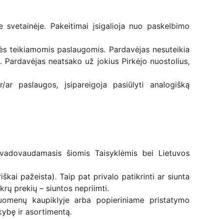
e svetainėje. Pakeitimai įsigalioja nuo paskelbimo
inės teikiamomis paslaugomis. Pardavėjas nesuteikia
 Pardavėjas neatsako už jokius Pirkėjo nuostolius,
ar paslaugos, įsipareigoja pasiūlyti analogišką
s, vadovaudamasis šiomis Taisyklėmis bei Lietuvos
škai pažeista). Taip pat privalo patikrinti ar siunta
krų prekių – siuntos nepriimti.
duomenų kaupiklyje arba popieriniame pristatymo
kybę ir asortimentą.