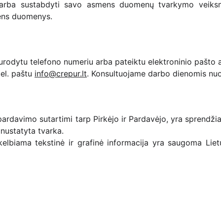
s arba sustabdyti savo asmens duomenų tvarkymo veiksm
mens duomenys.
urodytu telefono numeriu arba pateiktu elektroninio pašto 
 el. paštu
info@crepur.lt
. Konsultuojame darbo dienomis nuo 
ir pardavimo sutartimi tarp Pirkėjo ir Pardavėjo, yra sprend
nustatyta tvarka.
elbiama tekstinė ir grafinė informacija yra saugoma Liet
Susisiekime