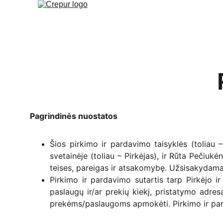
Pagrindinės nuostatos
Šios pirkimo ir pardavimo taisyklės (toliau 
svetainėje (toliau – Pirkėjas), ir Rūta Pečiu
teises, pareigas ir atsakomybę. Užsisakydamas 
Pirkimo ir pardavimo sutartis tarp Pirkėjo i
paslaugų ir/ar prekių kiekį, pristatymo adr
prekėms/paslaugoms apmokėti. Pirkimo ir parda