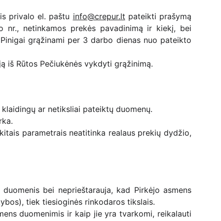
is privalo el. paštu
info@crepur.lt
pateikti prašymą
o nr., netinkamos prekės pavadinimą ir kiekį, bei
. Pinigai grąžinami per 3 darbo dienas nuo pateikto
iją iš Rūtos Pečiukėnės vykdyti grąžinimą.
klaidingų ar netiksliai pateiktų duomenų.
rka.
itais parametrais neatitinka realaus prekių dydžio,
ns duomenis bei neprieštarauja, kad Pirkėjo asmens
os), tiek tiesioginės rinkodaros tikslais.
mens duomenimis ir kaip jie yra tvarkomi, reikalauti