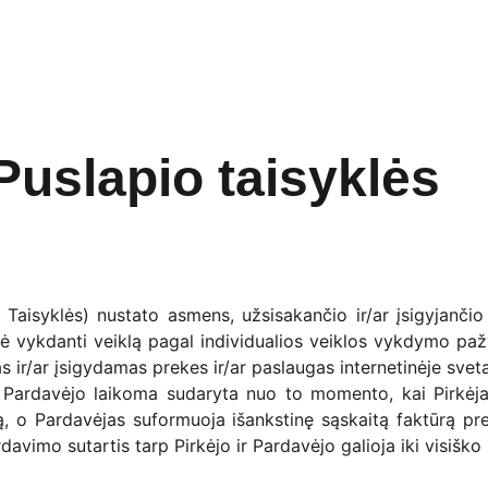
Gaminiai
Paslaugos
Apie Crepur
Naujienos
Kontaktai
Puslapio taisyklės
– Taisyklės) nustato asmens, užsisakančio ir/ar įsigyjanči
kėnė vykdanti veiklą pagal individualios veiklos vykdymo p
ir/ar įsigydamas prekes ir/ar paslaugas internetinėje svetai
r Pardavėjo laikoma sudaryta nuo to momento, kai Pirkėja
esą, o Pardavėjas suformuoja išankstinę sąskaitą faktūrą 
vimo sutartis tarp Pirkėjo ir Pardavėjo galioja iki visiško