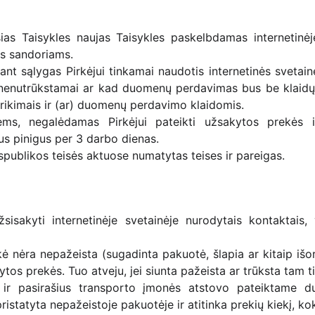
 šias Taisykles naujas Taisykles paskelbdamas internetinėj
s sandoriams.
rant sąlygas Pirkėjui tinkamai naudotis internetinės sveta
ks nenutrūkstamai ar kad duomenų perdavimas bus be klaidų.
trikimais ir (ar) duomenų perdavimo klaidomis.
ms, negalėdamas Pirkėjui pateikti užsakytos prekės ir/
us pinigus per 3 darbo dienas.
espublikos teisės aktuose numatytas teises ir pareigas.
užsisakyti internetinėje svetainėje nurodytais kontaktai
ė nėra nepažeista (sugadinta pakuotė, šlapia ar kitaip išori
tos prekės. Tuo atveju, jei siunta pažeista ar trūksta tam ti
tą ir pasirašius transporto įmonės atstovo pateiktame 
ristatyta nepažeistoje pakuotėje ir atitinka prekių kiekį, ko