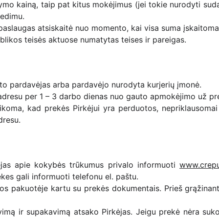
tymo kainą, taip pat kitus mokėjimus (jei tokie nurodyti sud
vedimu.
r paslaugas atsiskaitė nuo momento, kai visa suma įskaitoma
ublikos teisės aktuose numatytas teises ir pareigas.
tato pardavėjas arba pardavėjo nurodyta kurjerių įmonė.
 adresu per 1 – 3 darbo dienas nuo gauto apmokėjimo už pr
aikoma, kad prekės Pirkėjui yra perduotos, nepriklausomai 
dresu.
kėjas apie kokybės trūkumus privalo informuoti
www.crepur
es gali informuoti telefonu el. paštu.
tos pakuotėje kartu su prekės dokumentais. Prieš grąžinant 
mą ir supakavimą atsako Pirkėjas. Jeigu prekė nėra sukom