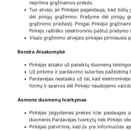
nepriima grąžinamos prekės.
Tuo atveju jei Pirkėjas pageidauja, kad būtų 
dėl pinigų grąžinimo. Prašyme dėl pinigų gr
grąžinimo priežastį. Pinigai Pirkėjui grąžina
Pirkėjo raštiško (elektroniniu paštu) prašymo
Visais grąžinimo atvejais pirkėjas pirmiausia 
Bendra Atsakomybė
Pirkėjas atsako už pateiktų duomenų teisingum
Už pirkimo ir pardavimo sutarties pažeidimą š
Pardavėjas neatsako už tai, kad elektroninėj
formų ir spalvos dėl Pirkėjo naudojamo vaizdu
Asmens duomenų tvarkymas
Pirkėjas įsigydamas prekes ir/ar paslaugas p
duomenis Pardavėjas tvarkytų tiek Pirkėjo iden
Pirkėjas patvirtina, kad jis yra informuotas 