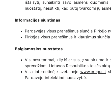
ištaisyti, sunaikinti savo asmens duomeni
nuostatų, nesutikti, kad būtų tvarkomi jų as
Informacijos siuntimas
Pardavėjas visus pranešimus siunčia Pirkėjo n
Pirkėjas visus pranešimus ir klausimus siunčia
Baigiamosios nuostatos
Visi nesutarimai, kilę iš ar susiję su pirkimo 
sprendžiami Lietuvos Respublikos teisės aktų 
Visa internetinėje svetainėje
www.crepur.lt
sk
Pardavėjo intelektinė nuosavybė.