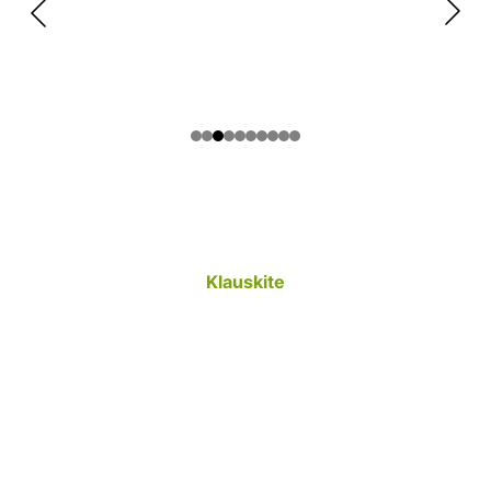
Susisiekime
Klauskite
Sekite mus
+370 602 98 123