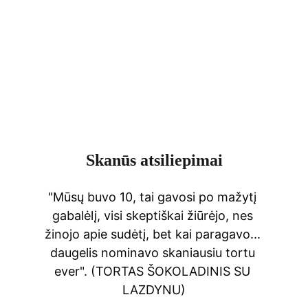
Crepur desertų degustacija
Biržuose
Skanūs atsiliepimai
"Mūsų buvo 10, tai gavosi po mažytį 
gabalėlį, visi skeptiškai žiūrėjo, nes 
žinojo apie sudėtį, bet kai paragavo... 
daugelis nominavo skaniausiu tortu 
ever". (TORTAS ŠOKOLADINIS SU 
LAZDYNU)