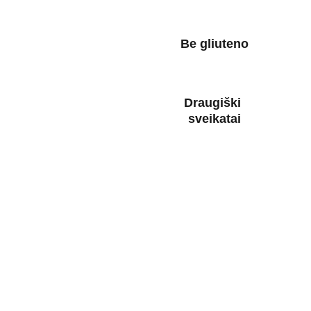
Be gliuteno
Draugiški 
sveikatai
Skaniausi iš skaniausių