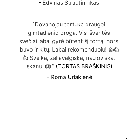
- 
Edvinas Strautininkas 
”
Dovanojau tortuką draugei 
gimtadienio proga. Visi šventės 
svečiai labai gyrė būtent šį tortą, nors 
buvo ir kitų. Labai rekomenduoju! 
👍👍
👍 
Sveika, žaliavalgiška, naujoviška, 
skanu! 🎂
.” (TORTAS BRAŠKINIS)
- Roma Urlakienė