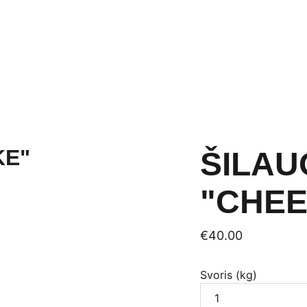
Gaminiai
Paslaugos
Apie Crepur
Naujienos
Kontaktai
ŠILAU
"CHE
€40.00
Svoris (kg)