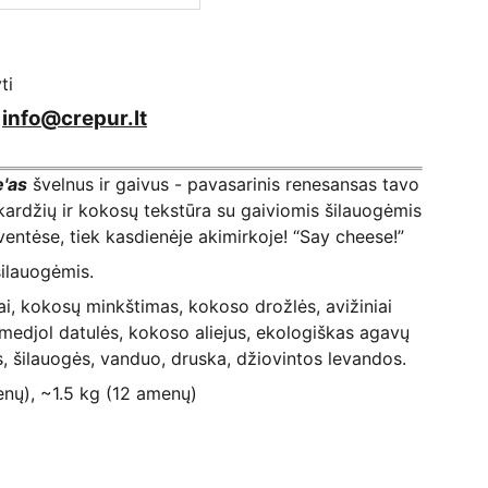
ti
/
info@crepur.lt
'as
švelnus ir gaivus - pavasarinis renesansas tavo
kardžių ir kokosų tekstūra su gaiviomis šilauogėmis
ventėse, tiek kasdienėje akimirkoje! “Say cheese!”
šilauogėmis.
i, kokosų minkštimas, kokoso drožlės, avižiniai
, medjol datulės, kokoso aliejus, ekologiškas agavų
ys, šilauogės, vanduo, druska, džiovintos levandos.
enų), ~1.5 kg (12 amenų)