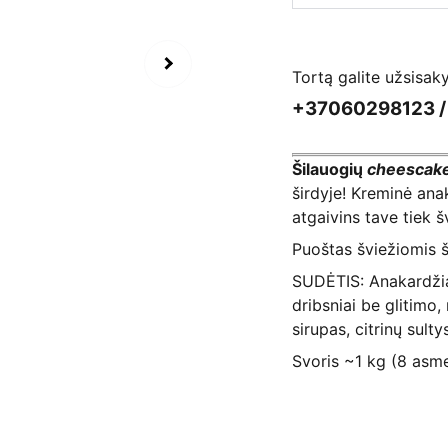
Tortą galite užsisaky
+37060298123 
Šilauogių
cheescake
širdyje! Kreminė ana
atgaivins tave tiek š
Puoštas šviežiomis 
SUDĖTIS: Anakardžia
dribsniai be glitimo
sirupas, citrinų sult
Svoris ~1 kg (8 asm