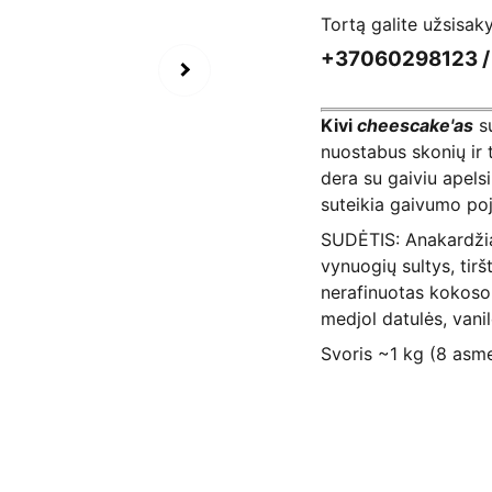
Tortą galite užsisaky
+37060298123 
Kivi
cheescake'as
su
nuostabus skonių ir 
dera su gaiviu apels
suteikia gaivumo poj
SUDĖTIS: Anakardžia
vynuogių sultys, tiršt
nerafinuotas kokoso a
medjol datulės, vanil
Svoris ~1 kg (8 asm