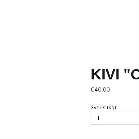
Gaminiai
Paslaugos
Apie Crepur
Naujienos
Kontaktai
KIVI 
€40.00
Svoris (kg)