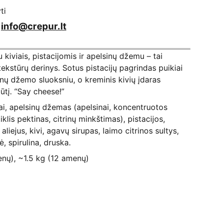
ti
/
info@crepur.lt
 kiviais, pistacijomis ir apelsinų džemu – tai
tekstūrų derinys. Sotus pistacijų pagrindas puikiai
inų džemo sluoksniu, o kreminis kivių įdaras
ūtį. “Say cheese!”
i, apelsinų džemas (apelsinai, koncentruotos
iklis pektinas, citrinų minkštimas), pistacijos,
liejus, kivi, agavų sirupas, laimo citrinos sultys,
ė, spirulina, druska.
enų), ~1.5 kg (12 amenų)