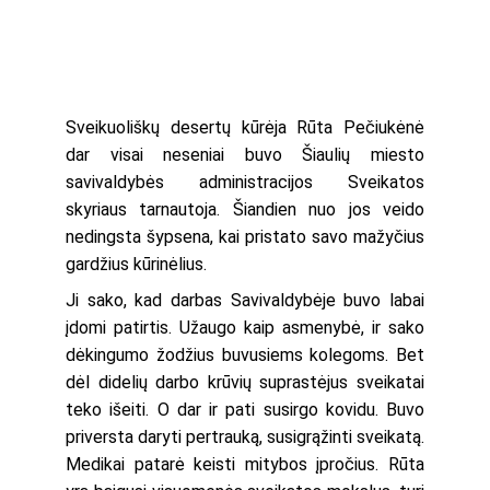
Sveikuoliškų desertų kūrėja Rūta Pečiukėnė
dar visai neseniai buvo Šiaulių miesto
savivaldybės administracijos Sveikatos
skyriaus tarnautoja. Šiandien nuo jos veido
nedingsta šypsena, kai pristato savo mažyčius
gardžius kūrinėlius.
Ji sako, kad darbas Savivaldybėje buvo labai
įdomi patirtis. Užaugo kaip asmenybė, ir sako
dėkingumo žodžius buvusiems kolegoms. Bet
dėl didelių darbo krūvių suprastėjus sveikatai
teko išeiti. O dar ir pati susirgo kovidu. Buvo
priversta daryti pertrauką, susigrąžinti sveikatą.
Medikai patarė keisti mitybos įpročius. Rūta