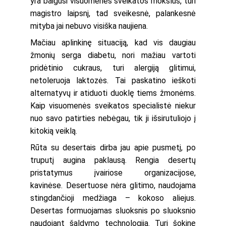
yra baigusi visuomenės sveikatos mokslus, turi
magistro laipsnį, tad sveikesnė, palankesnė
mityba jai nebuvo visiška naujiena.
Mačiau aplinkinę situaciją, kad vis daugiau
žmonių serga diabetu, nori mažiau vartoti
pridėtinio cukraus, turi alergiją glitimui,
netoleruoja laktozės. Tai paskatino ieškoti
alternatyvų ir atiduoti duoklę tiems žmonėms.
Kaip visuomenės sveikatos specialistė niekur
nuo savo patirties nebėgau, tik ji išsirutuliojo į
kitokią veiklą.
Rūta su desertais dirba jau apie pusmetį, po
truputį augina paklausą. Rengia desertų
pristatymus įvairiose organizacijose,
kavinėse. Desertuose nėra glitimo, naudojama
stingdančioji medžiaga – kokoso aliejus.
Desertas formuojamas sluoksnis po sluoksnio
naudojant šaldymo technologiją. Turi šokinę