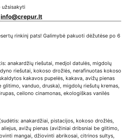
e užsisakyti
/
info@crepur.lt
sertų rinkinį pats! Galimybė pakuoti dėžutėse po 6
: anakardžių riešutai, medjol datulės, migdolų
lazdyno riešutai, kokoso drožlės, nerafinuotas kokoso
 skaldytos kakavos pupelės, kakava, avižų pienas
be glitimo, vanduo, druska), migdolų riešutų kremas,
rupas, ceilono cinamonas, ekologiškas vanilės
dėtis: anakardžiai, pistacijos, kokoso drožlės,
liejus, avižų pienas (avižiniai dribsniai be glitimo,
vinti mangai, džiovinti abrikosai, citrinos sultys,