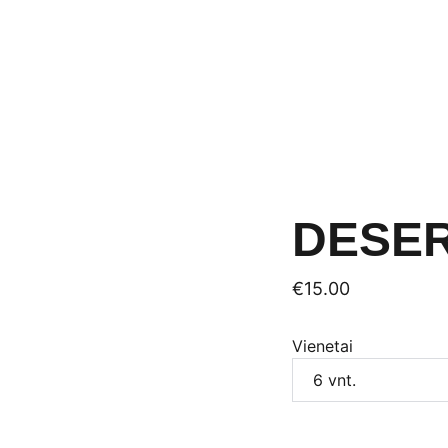
Gaminiai
Paslaugos
Apie Crepur
Naujienos
Kontaktai
DESER
€15.00
Vienetai