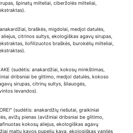
upas, špinatų milteliai, ciberžolės milteliai,
ekstraktas).
anakardžiai, braškės, migdolai, medjol datulės,
liejus, citrinos sultys, ekologiškas agavų sirupas,
kstraktas, liofilizuotos braškės, burokėlių milteliai,
ekstraktas).
E (sudėtis: anakardžiai, kokosų minkštimas,
iniai dribsniai be glitimo, medjol datulės, kokoso
agavų sirupas, citrinų sultys, šilauogės,
vintos levandos).
ORE!"
(sudėtis:
anakardžių riešutai, graikiniai
lės, avižų pienas (avižiniai dribsniai be glitimo,
afinuotas kokosų aliejus, ekologiškas agavų
ežiai maltų kavos pupelių kava, ekologiškas vanilės