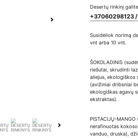
Desertų rinkinį galit
+37060298123 
Susidėliok norimą de
vnt arba 10 vnt.
ŠOKOLADINIS (sudėtis
riešutai, skrudinti 
aliejus, ekologiškos
(avižiniai dribsniai 
ekologiškas agavų si
ekstraktas).
PISTACIJŲ-MANGO (su
nerafinuotas kokoso a
vanduo, druska), džio