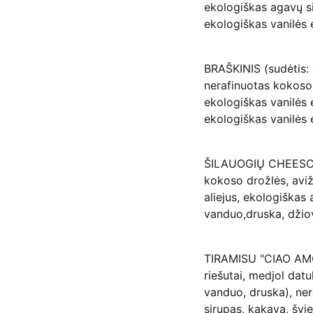
ekologiškas agavų sir
ekologiškas vanilės 
BRAŠKINIS (sudėtis: 
nerafinuotas kokoso a
ekologiškas vanilės e
ekologiškas vanilės 
ŠILAUOGIŲ CHEESCAK
kokoso drožlės, aviž
aliejus, ekologiškas 
vanduo,druska, džio
TIRAMISU "CIAO AM
riešutai, medjol datu
vanduo, druska), ner
sirupas, kakava, švi